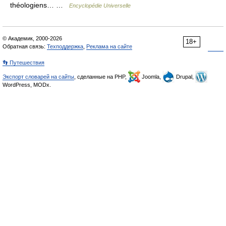
théologiens… …
Encyclopédie Universelle
© Академик, 2000-2026
18+
Обратная связь:
Техподдержка
,
Реклама на сайте
👣 Путешествия
Экспорт словарей на сайты
, сделанные на PHP,
Joomla,
Drupal,
WordPress, MODx.