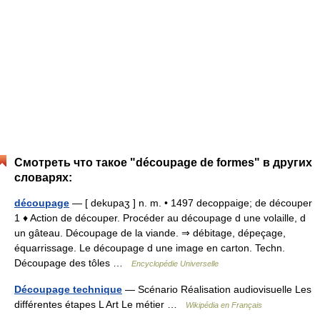
Смотреть что такое "découpage de formes" в других
словарях:
découpage
— [ dekupaʒ ] n. m. • 1497 decoppaige; de découper
1 ♦ Action de découper. Procéder au découpage d une volaille, d
un gâteau. Découpage de la viande. ⇒ débitage, dépeçage,
équarrissage. Le découpage d une image en carton. Techn.
Découpage des tôles …
Encyclopédie Universelle
Découpage technique
— Scénario Réalisation audiovisuelle Les
différentes étapes L Art Le métier …
Wikipédia en Français